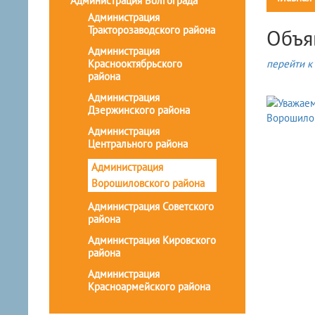
Администрация Волгограда
Администрация
Тракторозаводского района
Объя
Администрация
Краснооктябрьского
перейти к 
района
Администрация
Дзержинского района
Администрация
Центрального района
Администрация
Ворошиловского района
Администрация Советского
района
Администрация Кировского
района
Администрация
Красноармейского района