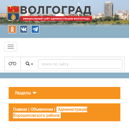
Разделы
Главная
|
Объявления
|
Администрация
Ворошиловского района