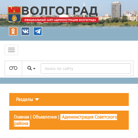
Разделы
Главная
|
Объявления
|
Администрация Советского
района