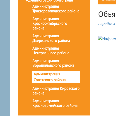
Администрация Волгограда
Администрация
Тракторозаводского района
Объя
Администрация
Краснооктябрьского
перейти к 
района
Администрация
Дзержинского района
Администрация
Центрального района
Администрация
Ворошиловского района
Администрация
Советского района
Администрация Кировского
района
Администрация
Красноармейского района