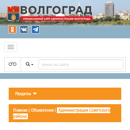
Разделы
Главная
|
Объявления
|
Администрация Советского
района