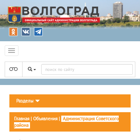
Разделы
Главная
|
Объявления
|
Администрация Советского
района