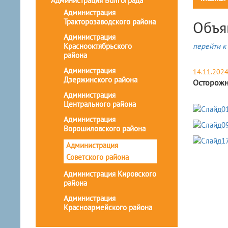
Администрация Волгограда
Администрация
Тракторозаводского района
Объя
Администрация
Краснооктябрьского
перейти к 
района
Администрация
14.11.202
Дзержинского района
Осторожн
Администрация
Центрального района
Администрация
Ворошиловского района
Администрация
Советского района
Администрация Кировского
района
Администрация
Красноармейского района