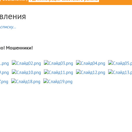
вления
списку...
4
о! Мошенники!