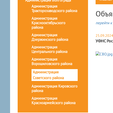
Администрация Волгограда
Администрация
Тракторозаводского района
Объя
Администрация
Краснооктябрьского
перейти к 
района
Администрация
25.09.202
Дзержинского района
УФНС Рос
Администрация
Центрального района
Администрация
Ворошиловского района
Администрация
Советского района
Администрация Кировского
района
Администрация
Красноармейского района