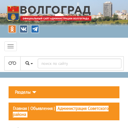
Разделы
Главная
|
Объявления
|
Администрация Советского
района