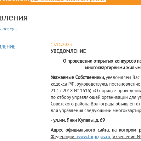
вления
списку...
17.11.2023
УВЕДОМЛЕНИЕ
О проведении открытых конкурсов п
многоквартирными жилыми
Уважаемы
е
Собственник
и
,
уведомляем Вас о
кодекса РФ, руководствуясь постановлением
21.12.2018 № 1616) «О порядке проведени
по отбору управляющей организации для 
Советского района Волгограда объявлен о
для управления следующими многоквартир
- ул.им. Янки Купалы, д. 69
Адрес официального сайта, на котором 
Федерации
www.torgi.gov.ru
(извещение №