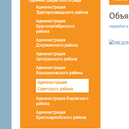
Администрация Волгограда
Администрация
Тракторозаводского района
Объя
Администрация
Краснооктябрьского
перейти к 
района
Администрация
Дзержинского района
Администрация
Центрального района
Администрация
Ворошиловского района
Администрация
Советского района
Администрация Кировского
района
Администрация
Красноармейского района