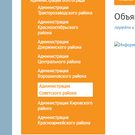
Администрация Волгограда
Администрация
Тракторозаводского района
Объя
Администрация
Краснооктябрьского
перейти к 
района
Администрация
Дзержинского района
Администрация
Центрального района
Администрация
Ворошиловского района
Администрация
Советского района
Администрация Кировского
района
Администрация
Красноармейского района