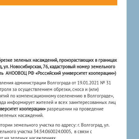
резке зеленых насаждений, произрастающих в границах
д,
ул. Новосибирская, 76, кадастровый номер земельного
ль
АНООВОЦ РФ «Российский университет кооперации»)
вления администрации Волгограда от 19.01.2021 № 31
роля за осуществлением обрезки, сноса и (или)
ятий по компенсационному озеленению в Волгограде»,
ада информирует жителей и всех заинтересованных лиц
верситет кооперации»
разрешении на проведение
зеленых насаждений.
ории земельного участка по адресу: г. Волгоград, ул.
льного участка 34:34:060024:0005, в связи с
т на зеленых насаждениях.