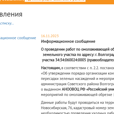
вления
списку...
16.11.2023
Информационное сообщение
О проведении работ по омолаживающей об
земельного участка по адресу: г. Волгогра
участка 34:34:060024:0005 (правообладате
Настоящим,
в соответствии с п. 2.2.
постано
«Об утверждении порядка организации конт
пересадки зеленых насаждений и меропри
администрация Советского района Волгогр
о выданном
АНООВОЦ РФ «Российский уни
мероприятий по омолаживающей обрезке 
Данные работы будут проводиться на террит
Новосибирская, 76, кадастровый номер земе
необходимостью проведения уходных рабо