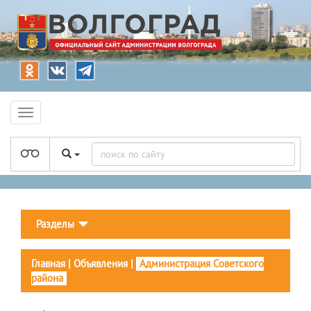
Разделы
Главная
|
Объявления
|
Администрация Советского
района