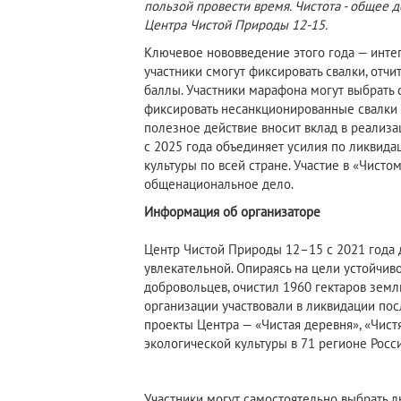
пользой провести время. Чистота - общее 
Центра Чистой Природы 12-15.
Ключевое нововведение этого года — инте
участники смогут фиксировать свалки, отчи
баллы. Участники марафона могут выбрать с
фиксировать несанкционированные свалки и
полезное действие вносит вклад в реализ
с 2025 года объединяет усилия по ликвида
культуры по всей стране. Участие в «Чистом
общенациональное дело.
Информация об организаторе
Центр Чистой Природы 12–15 с 2021 года д
увлекательной. Опираясь на цели устойчив
добровольцев, очистил 1960 гектаров земл
организации участвовали в ликвидации пос
проекты Центра — «Чистая деревня», «Чист
экологической культуры в 71 регионе Росси
Участники могут самостоятельно выбрать 