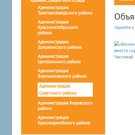
Администрация Волгограда
Администрация
Тракторозаводского района
Объя
Администрация
Краснооктябрьского
перейти к 
района
Администрация
Дзержинского района
Администрация
Центрального района
Администрация
Ворошиловского района
Администрация
Советского района
Администрация Кировского
района
Администрация
Красноармейского района