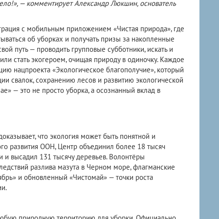
дело!», — комментирует Александр Люкшин, основатель
грация с мобильным приложением «Чистая природа», где
тываться об уборках и получать призы за накопленные
вой путь — проводить групповые субботники, искать и
ли стать экогероем, очищая природу в одиночку. Каждое
ацию нацпроекта «Экологическое благополучие», который
ции свалок, сохранению лесов и развитию экологической
ае» — это не просто уборка, а осознанный вклад в
оказывает, что экология может быть понятной и
ого развития ООН, Центр объединил более 18 тысяч
и и высадил 131 тысячу деревьев. Волонтёры
ледствий разлива мазута в Черном море, флагманские
ябрь» и обновленный «Чистомай» — точки роста
и.
любую природную территорию для уборки. Официально