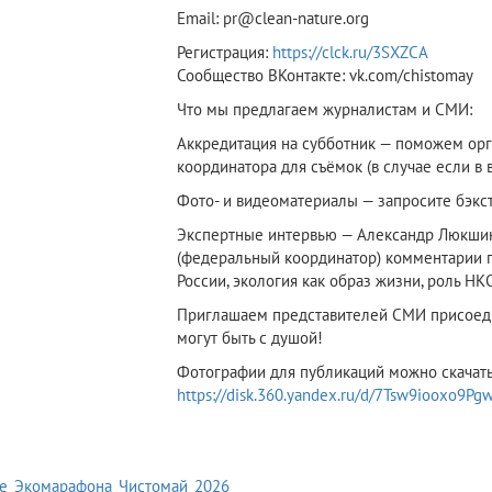
Email: pr@clean-nature.org
Регистрация:
https://clck.ru/3SXZCA
Сообщество ВКонтакте: vk.com/chistomay
Что мы предлагаем журналистам и СМИ:
Аккредитация на субботник — поможем орга
координатора для съёмок (в случае если в 
Фото- и видеоматериалы — запросите бэкс
Экспертные интервью — Александр Люкшин
(федеральный координатор) комментарии по
России, экология как образ жизни, роль Н
Приглашаем представителей СМИ присоедин
могут быть с душой!
Фотографии для публикаций можно скачать
https://disk.360.yandex.ru/d/7Tsw9iooxo9Pg
е_Экомарафона_Чистомай_2026