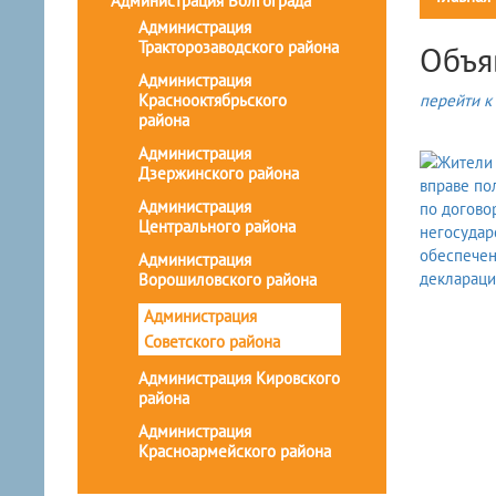
Администрация Волгограда
Администрация
Тракторозаводского района
Объя
Администрация
Краснооктябрьского
перейти к 
района
Администрация
Дзержинского района
Администрация
Центрального района
Администрация
Ворошиловского района
Администрация
Советского района
Администрация Кировского
района
Администрация
Красноармейского района