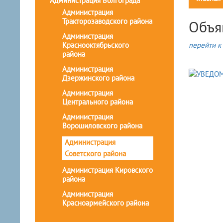
Администрация Волгограда
Администрация
Тракторозаводского района
Объя
Администрация
Краснооктябрьского
перейти к 
района
Администрация
Дзержинского района
Администрация
Центрального района
Администрация
Ворошиловского района
Администрация
Советского района
Администрация Кировского
района
Администрация
Красноармейского района