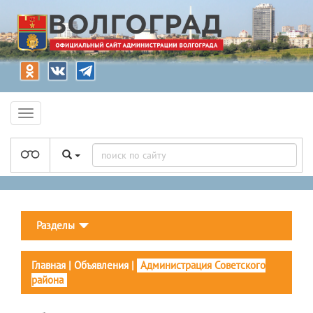
Разделы
Главная
|
Объявления
|
Администрация Советского
района