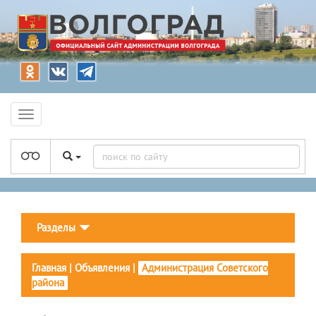
Разделы
Главная
|
Объявления
|
Администрация Советского
района