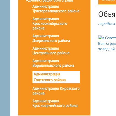
Администрация Волгограда
Администрация
Тракторозаводского района
Объя
Администрация
Краснооктябрьского
перейти к 
района
Администрация
Дзержинского района
Администрация
Центрального района
Администрация
Ворошиловского района
Администрация
Советского района
Администрация Кировского
района
Администрация
Красноармейского района