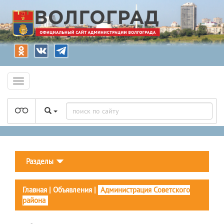
Разделы
Главная
|
Объявления
|
Администрация Советского
района