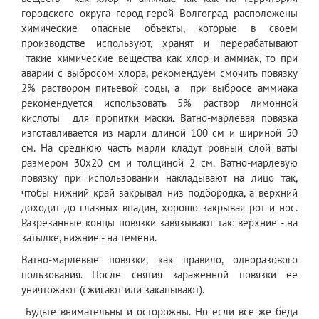
городского округа город-герой Волгоград расположены
химические опасные объекты, которые в своем
производстве используют, хранят и перерабатывают
такие химические вещества как хлор и аммиак, то при
аварии с выбросом хлора, рекомендуем смочить повязку
2% раствором питьевой соды, а при выбросе аммиака
рекомендуется использовать 5% раствор лимонной
кислоты для пропитки маски. Ватно-марлевая повязка
изготавливается из марли длиной 100 см и шириной 50
см. На среднюю часть марли кладут ровный слой ваты
размером 30х20 см и толщиной 2 см. Ватно-марлевую
повязку при использовании накладывают на лицо так,
чтобы нижний край закрывал низ подбородка, а верхний
доходит до глазных впадин, хорошо закрывая рот и нос.
Разрезанные концы повязки завязывают так: верхние - на
затылке, нижние - на темени.
Ватно-марлевые повязки, как правило, одноразового
пользования. После снятия зараженной повязки ее
уничтожают (сжигают или закапывают).
Будьте внимательны и осторожны. Но если все же беда