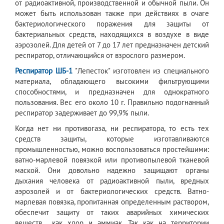
от радиоактивной, производственной и обычной пыли. Он
может быть использован также при действиях в очаге
бактериологического поражения для защиты от
бактериальных средств, находящихся в воздухе в виде
аэрозолей. Для детей от 7 до 17 лет предназначен детский
респиратор, отличающийся от взрослого размером.
Респиратор ШБ-1
"Лепесток" изготовлен из специального
материала, обладающего высокими фильтрующими
способностями, и предназначен для однократного
пользования. Вес его около 10 г. Правильно подогнанный
респиратор задерживает до 99,9% пыли.
Когда нет ни противогаза, ни респиратора, то есть тех
средств защиты, которые изготавливаются
промышленностью, можно воспользоваться простейшими:
ватно-марлевой повязкой или противопылевой тканевой
маской. Они довольно надежно защищают органы
дыхания человека от радиоактивной пыли, вредных
аэрозолей и от бактериологических средств. Ватно-
марлевая повязка, пропитанная определенным раствором,
обеспечит защиту от таких аварийных химических
веществ как хлор и аммиак. Так как на территории