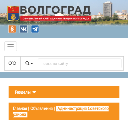
Разделы
Главная
|
Объявления
|
Администрация Советского
района