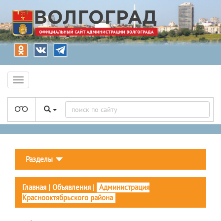
Разделы
Главная
|
Объявления
|
Администрация
Краснооктябрьского района