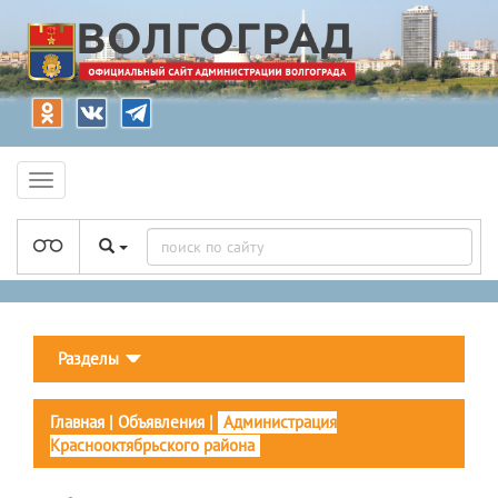
Разделы
Главная
|
Объявления
|
Администрация
Краснооктябрьского района