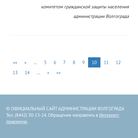
комитетом гражданской защиты населения
администрации Волгограда
««
«
…
5
6
7
8
9
10
11
12
13
14
…
»
»»
© ОФИЦИАЛЬНЫЙ САЙТ АДМИНИСТРАЦИИ ВОЛГОГРАДА
Тел. (8442) 30-13-24. Обращения направлять в
Интернет-
приемную
.