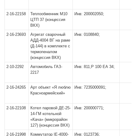
2-16-22158
Теплообменник М10
Инв: 200002050;
ЦТП 37 (концессия
ВКХ)
2-16-23693
Агрегат сварочный
Инв: 0108840;
АДД-4004 ВГ на раме
(Д-144) в комплекте с
термопеналом
(концессия ВКХ)
2-10-2292
Автомобиль ГАЗ-
Инв: 811;Р 100 ЕА 34;
2217
2-16-24265
Арт объект «Я люблю
Инв: 7235000091;
Красноармейский»
2-16-22108
Котел паровой ДЕ-25-
Инв: 200000771;
14-ГМ котельной
«Кача» (микрорайон
127) (концессия ВКХ)
2-16-21998
Коммутатор IE-4000-
Инв: 0123736;