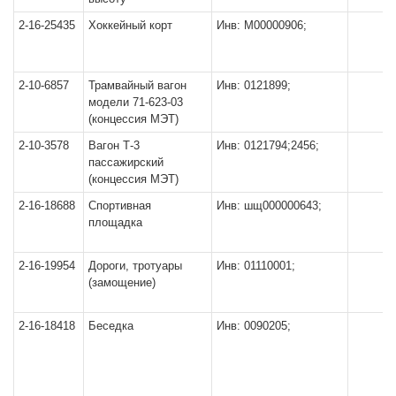
2-16-25435
Хоккейный корт
Инв: М00000906;
2-10-6857
Трамвайный вагон
Инв: 0121899;
модели 71-623-03
(концессия МЭТ)
2-10-3578
Вагон Т-3
Инв: 0121794;2456;
пассажирский
(концессия МЭТ)
2-16-18688
Спортивная
Инв: шщ000000643;
площадка
2-16-19954
Дороги, тротуары
Инв: 01110001;
(замощение)
2-16-18418
Беседка
Инв: 0090205;