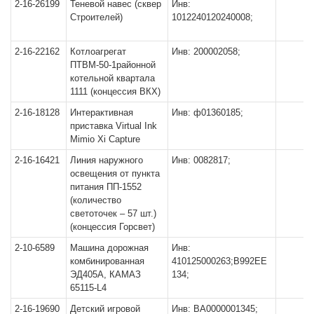
2-16-26199
Теневой навес (сквер
Инв:
Строителей)
1012240120240008;
2-16-22162
Котлоагрегат
Инв: 200002058;
ПТВМ-50-1районной
котельной квартала
1111 (концессия ВКХ)
2-16-18128
Интерактивная
Инв: ф01360185;
приставка Virtual Ink
Mimio Xi Capture
2-16-16421
Линия наружного
Инв: 0082817;
освещения от пункта
питания ПП-1552
(количество
светоточек – 57 шт.)
(концессия Горсвет)
2-10-6589
Машина дорожная
Инв:
комбинированная
410125000263;В992ЕЕ
ЭД405А, КАМАЗ
134;
65115-L4
2-16-19690
Детский игровой
Инв: ВА0000001345;