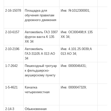
2-16-15078
Площадка для
Инв: Яг1012300001;
обучения правилам
дорожного движения
2-10-6157
Автомобиль ГАЗ 3307
Инв: ОС000498;К 135
фургон вахта К 135
ХК 34;
ХК 34
2-10-2196
Автомобиль
Инв: 4.101.25.0039;А
ГАЗ-31105 А 013 АО
013 АО 34;
34
1-7-2642
Пешеходный тротуар
Инв: 0000046431;
к фельдшерско-
акушерскому пункту
1-5-4621
Качалка
Инв: 0000047329;
четырехместная
2-14-3
Обыкновенная