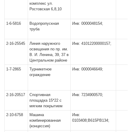
комплекс ул.
Ростовская 6,8,10
1-6-5816
Водопропускная
Инв: 0000048154;
труба
2-16-25545
Линия наружного
Инв: 41012200000157;
освещения по пр. им.
В. И. Ленина, 39, 37 в
Центральном районе
1-7-2865
Турникетное
Инв: 0000046649;
ограждение
2-16-20517
Спортивная
Инв: 7234900570;
площадка 15*22 с
мягким покрытием
2-10-6758
Машина
Инв:
комбинированная
0103408;В615РВ134;
(концессия)