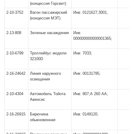
(концессия Горсвет)
2-10-3752
Вагон пассажирский
Инв: 0121627;3001;
(концессия МЭТ)
2-13-808
Зеленые насаждения
Инв:
000000000000001365;
2-10-6799
Троллейбус модели
Инв: 7033;
32100D
2-16-24642
Линия наружного
Инв: 00131795;
освещения
2-10-4304
Автомобиль Тойота
Инв: 807;А 260 АА;
Авенсис
2-16-26915
Бирючина
Инв: 0149120;
обыкновенная