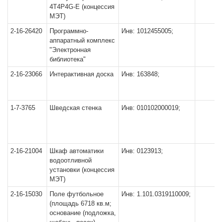
4T4P4G-E (концессия
МЭТ)
2-16-26420
Программно-
Инв: 1012455005;
аппаратный комплекс
"Электронная
библиотека"
2-16-23066
Интерактивная доска
Инв: 163848;
1-7-3765
Шведская стенка
Инв: 010102000019;
2-16-21004
Шкаф автоматики
Инв: 0123913;
водоотливной
установки (концессия
МЭТ)
2-16-15030
Поле футбольное
Инв: 1.101.0319110009;
(площадь 6718 кв.м;
основание (подложка,