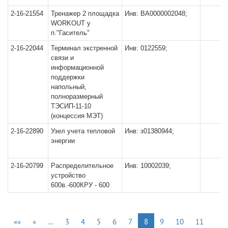
2-16-21554
Тренажер 2 площадка
Инв: ВА0000002048;
WORKOUT у
п."Гаситель"
2-16-22044
Терминал экстренной
Инв: 0122559;
связи и
информационной
поддержки
напольный,
полноразмерный
ТЭСИП-11-10
(концессия МЭТ)
2-16-22890
Узел учета тепловой
Инв: з01380944;
энергии
2-16-20799
Распределительное
Инв: 10002039;
устройство
600в.-600КРУ - 600
««
«
…
3
4
5
6
7
8
9
10
11