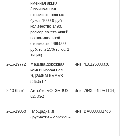
именная акция
(номинальная
стоимость ценных
бумаг 1000,0 руб.,
количество 1498,
размер пакета акций
по номинальной
стоимости 1498000
руб. или 25% плюс 1
акция)
2-16-19772
Машина дорожная
Инв: 410125000336;
комбинированная
ЭД244КМ КАМАЗ
53605-L4
2-10-6957
Автобус VOLGABUS
Инв: 7643;Н489АТ134;
5270G2
2-16-19058
Площадка из
Инв: ВА0000001783;
брусчатки «Марсель»