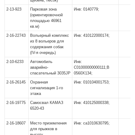
щебень, песок)
2-13-923
Парковая зона
Инв: 0140779;
(ориентировочной
площадью 46961
кв.м)
2-16-22743
Вольерный комплекс
Инв: 410122000174;
из 8 вольеров для
содержания собак
(IV-я очередь)
2-10-6233
Автомобиль
Инв:
аварийно-
С01000000000111;В
спасательный 3035JP
0560Х134;
2-16-26145
Охранная
Инв: 010104001753;
сигнализация 1-го
этажа
2-16-19775
Самосвал КАМАЗ
Инв: 410125000338;
6520-43
2-16-18607
Место приземления
Инв: са1010630795;
для прыжков в
высоту