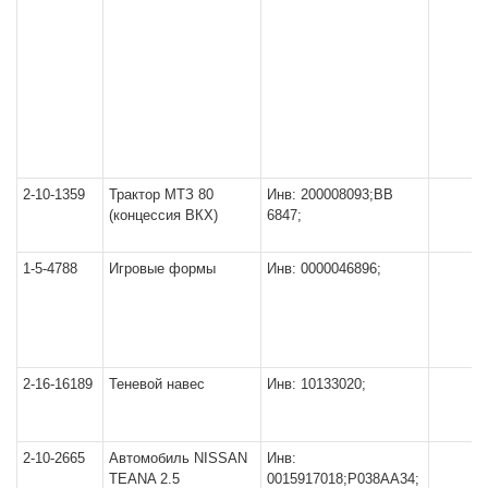
2-10-1359
Трактор МТЗ 80
Инв: 200008093;ВВ
(концессия ВКХ)
6847;
1-5-4788
Игровые формы
Инв: 0000046896;
2-16-16189
Теневой навес
Инв: 10133020;
2-10-2665
Автомобиль NISSAN
Инв:
TEANA 2.5
0015917018;Р038АА34;