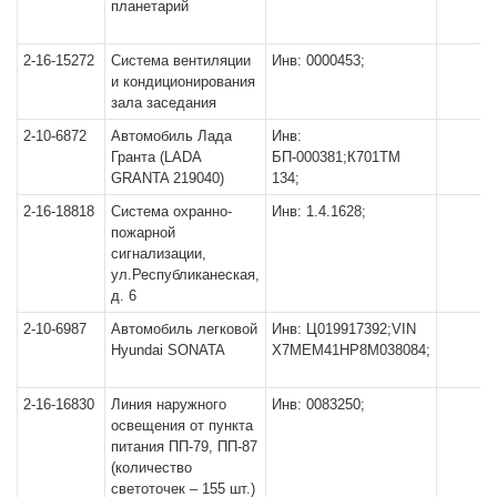
планетарий
2-16-15272
Система вентиляции
Инв: 0000453;
и кондиционирования
зала заседания
2-10-6872
Автомобиль Лада
Инв:
Гранта (LADA
БП-000381;К701ТМ
GRANTA 219040)
134;
2-16-18818
Система охранно-
Инв: 1.4.1628;
пожарной
сигнализации,
ул.Республиканеская,
д. 6
2-10-6987
Автомобиль легковой
Инв: Ц019917392;VIN
Hyundai SONATA
X7МЕM41HР8M038084;
2-16-16830
Линия наружного
Инв: 0083250;
освещения от пункта
питания ПП-79, ПП-87
(количество
светоточек – 155 шт.)