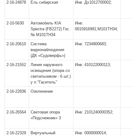
2-16-24878
Ель сибирская
Инв: Дх1012700002;
2-10-5630
Автомобиль KIA
Инв:
Spectra (FB2272) Гос.
0015916991;М101ТН34;
№ М101ТН34
2-16-20610
Система
Инв: 7234900683;
видеонаблюдения
(ДК «Судоверфь»)
2-16-21552
Линия наружного
Инв: 410122000113;
освещения (опора со
светильником - 6 шт.)
у п."Гаситель"
2-16-22836
Озеленение
2-16-26564
Световая опора
Инв: 2101240000352;
«Подснежник» 3
2-16-22329
Виртуальный
Инв: 0000000014;