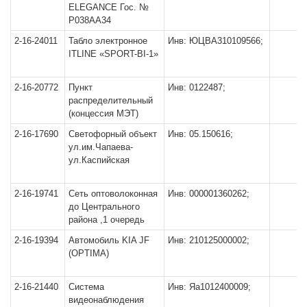
ELEGANCE Гос. №
Р038АА34
2-16-24011
Табло электронное
Инв: ЮЦВА310109566;
ITLINE «SPORT-BI-1»
2-16-20772
Пункт
Инв: 0122487;
распределительный
(концессия МЭТ)
2-16-17690
Светофорный объект
Инв: 05.150616;
ул.им.Чапаева-
ул.Каспийская
2-16-19741
Сеть оптоволоконная
Инв: 000001360262;
до Центрального
района ,1 очередь
2-16-19394
Автомобиль KIA JF
Инв: 210125000002;
(OPTIMA)
2-16-21440
Система
Инв: Яа1012400009;
видеонаблюдения