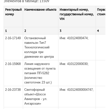
Элементов в таблице: 13509
Реестровый
Наименование объекта
Инвентарный номер,
Первона
номер
государственный номер,
стоимос
VIN
1
2
3
4
2-16-17149
Остановочный
Инв: 410124000474;
павильон Тип7
Технологический
колледж при
движении из центра
2-16-15968
Линия наружного
Инв: 410122000030;
освещения от пункта
питания ПП-5282
(количество
светоточек 23 шт.)
2-16-23738
Светофорный
Инв: 410124000004747;
объект«Шоссе
Авиаторов - ул.
Ангарская»