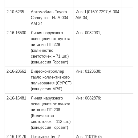
2-10-6235
Автомобиль Toyota
Инв: Ц015917297;А 004
Camry гос. № А 004
АМ 34;
АМ 34
2-16-16530
Линия наружного
Инв: 0082931;
освещения от пункта
питания ПП-229
(количество
светоточек – 71 шт.)
(концессия Горсвет)
2-16-20662
Видеоконтроллер
Инв: 0123638;
табло коллективного
пользования (СУРСТ)
(концессия МЭТ)
2-16-16481
Линия наружного
Инв: 0082879;
освещения от пункта
питания ПП-208
(Количество
светоточек – 112 шт.)
(концессия Горсвет)
2-16-19179
Покрытие Тип 2
Инв: 11011675;