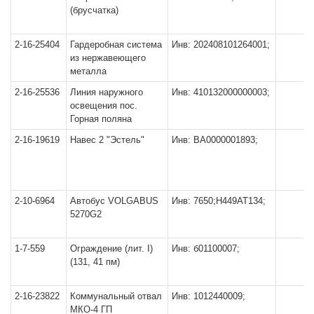
(брусчатка)
2-16-25404
Гардеробная система
Инв: 202408101264001;
из нержавеющего
металла
2-16-25536
Линия наружного
Инв: 410132000000003;
освещения пос.
Горная поляна
2-16-19619
Навес 2 "Эстель"
Инв: ВА0000001893;
2-10-6964
Автобус VOLGABUS
Инв: 7650;Н449АТ134;
5270G2
1-7-559
Ограждение (лит. I)
Инв: б01100007;
(131, 41 пм)
2-16-23822
Коммунальный отвал
Инв: 1012440009;
МКО-4 ГП