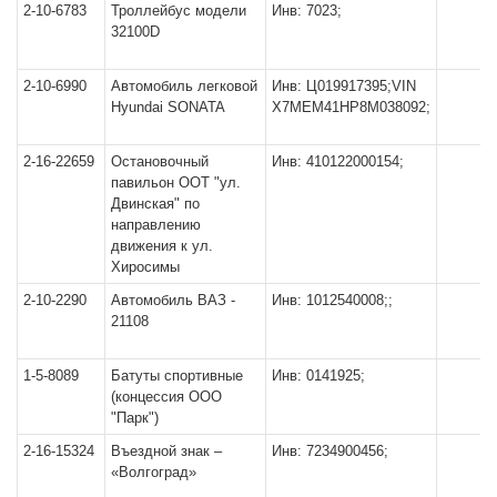
2-10-6783
Троллейбус модели
Инв: 7023;
32100D
2-10-6990
Автомобиль легковой
Инв: Ц019917395;VIN
Hyundai SONATA
X7МЕM41HР8M038092;
2-16-22659
Остановочный
Инв: 410122000154;
павильон ООТ "ул.
Двинская" по
направлению
движения к ул.
Хиросимы
2-10-2290
Автомобиль ВАЗ -
Инв: 1012540008;;
21108
1-5-8089
Батуты спортивные
Инв: 0141925;
(концессия ООО
"Парк")
2-16-15324
Въездной знак –
Инв: 7234900456;
«Волгоград»