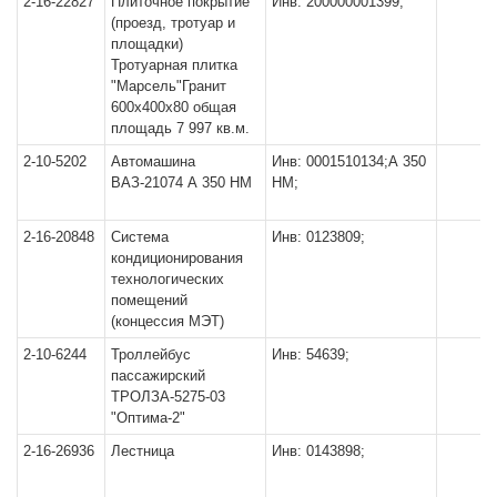
2-16-22827
Плиточное покрытие
Инв: 200000001399;
(проезд, тротуар и
площадки)
Тротуарная плитка
"Марсель"Гранит
600х400х80 общая
площадь 7 997 кв.м.
2-10-5202
Автомашина
Инв: 0001510134;А 350
ВАЗ-21074 А 350 НМ
НМ;
2-16-20848
Система
Инв: 0123809;
кондиционирования
технологических
помещений
(концессия МЭТ)
2-10-6244
Троллейбус
Инв: 54639;
пассажирский
ТРОЛЗА-5275-03
"Оптима-2"
2-16-26936
Лестница
Инв: 0143898;