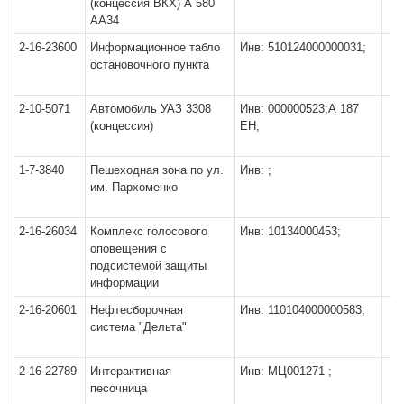
(концессия ВКХ) А 580
АА34
2-16-23600
Информационное табло
Инв: 510124000000031;
остановочного пункта
2-10-5071
Автомобиль УАЗ 3308
Инв: 000000523;А 187
(концессия)
ЕН;
1-7-3840
Пешеходная зона по ул.
Инв: ;
им. Пархоменко
2-16-26034
Комплекс голосового
Инв: 10134000453;
оповещения с
подсистемой защиты
информации
2-16-20601
Нефтесборочная
Инв: 110104000000583;
система "Дельта"
2-16-22789
Интерактивная
Инв: МЦ001271 ;
песочница