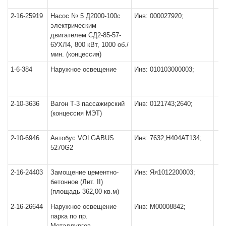
2-16-25919
Насос № 5 Д2000-100с
Инв: 000027920;
электрическим
двигателем СД2-85-57-
6УХЛ4, 800 кВт, 1000 об./
мин. (концессия)
1-6-384
Наружное освещение
Инв: 010103000003;
2-10-3636
Вагон Т-3 пассажирский
Инв: 0121743;2640;
(концессия МЭТ)
2-10-6946
Автобус VOLGABUS
Инв: 7632;Н404АТ134;
5270G2
2-16-24403
Замощение цементно-
Инв: Яя1012200003;
бетонное (Лит. II)
(площадь 362,00 кв.м)
2-16-26644
Наружное освещение
Инв: М00008842;
парка по пр.
Металлургов