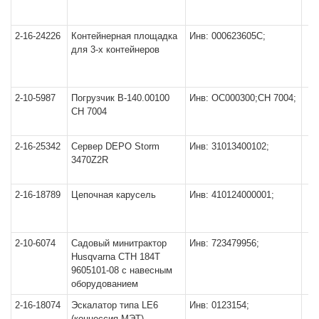
2-16-24226
Контейнерная площадка
Инв: 000623605С;
для 3-х контейнеров
2-10-5987
Погрузчик В-140.00100
Инв: ОС000300;СН 7004;
СН 7004
2-16-25342
Сервер DEPO Storm
Инв: 31013400102;
3470Z2R
2-16-18789
Цепочная карусель
Инв: 410124000001;
2-10-6074
Садовый минитрактор
Инв: 723479956;
Husqvarna СТН 184Т
9605101-08 с навесным
оборудованием
2-16-18074
Эскалатор типа LE6
Инв: 0123154;
(концессия МЭТ)