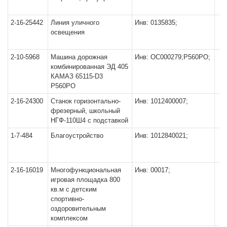
2-16-25442
Линия уличного
Инв: 0135835;
освещения
2-10-5968
Машина дорожная
Инв: ОС000279;P560РO;
комбинированная ЭД 405
КАМАЗ 65115-D3
P560РO
2-16-24300
Станок горизонтально-
Инв: 1012400007;
фрезерный, школьный
НГФ-110Ш4 с подставкой
1-7-484
Благоустройство
Инв: 1012840021;
2-16-16019
Многофункциональная
Инв: 00017;
игровая площадка 800
кв.м с детским
спортивно-
оздоровительным
комплексом