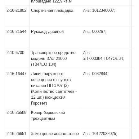
площадью 122,9 кв.м
2-16-21802
Спортивная площадка
Инв: 1012340007;
2-16-21544
Рукоход двойной
Инв: 000267;
2-10-6700
Транспортное средство
Инв:
модель ВАЗ 21060
БП-000384;Т047ОЕ34;
(Т047ЕО 134)
2-16-16447
Линия наружного
Инв: 0082844;
освещения от пункта
питания ПП-1707 (2)
(Количество светотчек -
12 шт.) (концессия
Горсвет)
2-16-26589
Ковер борцовский
трехцветный
2-16-26651
Замощение асфальтовое
Инв: 10122022025;