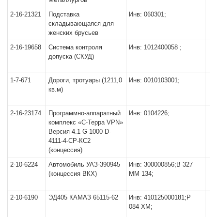
2-16-21321
Подставка
Инв: 060301;
складывающаяся для
женских брусьев
2-16-19658
Система контроля
Инв: 1012400058 ;
допуска (СКУД)
1-7-671
Дороги, тротуары (1211,0
Инв: 0010103001;
кв.м)
2-16-23174
Программно-аппаратный
Инв: 0104226;
комплекс «С-Терра VPN»
Версия 4.1 G-1000-D-
4111-4-CP-КС2
(концессия)
2-10-6224
Автомобиль УАЗ-390945
Инв: 300000856;В 327
(концессия ВКХ)
ММ 134;
2-10-6190
ЭД405 КАМАЗ 65115-62
Инв: 410125000181;Р
084 ХМ;