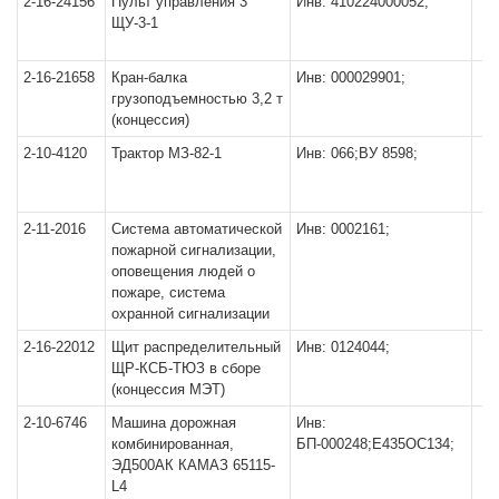
2-16-24156
Пульт управления 3
Инв: 410224000052;
ЩУ-3-1
2-16-21658
Кран-балка
Инв: 000029901;
грузоподъемностью 3,2 т
(концессия)
2-10-4120
Трактор МЗ-82-1
Инв: 066;ВУ 8598;
2-11-2016
Система автоматической
Инв: 0002161;
пожарной сигнализации,
оповещения людей о
пожаре, система
охранной сигнализации
2-16-22012
Щит распределительный
Инв: 0124044;
ЩР-КСБ-ТЮЗ в сборе
(концессия МЭТ)
2-10-6746
Машина дорожная
Инв:
комбинированная,
БП-000248;Е435ОС134;
ЭД500АК КАМАЗ 65115-
L4