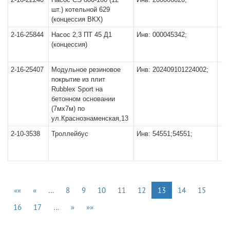
шт.) котельной 629
(концессия ВКХ)
2-16-25844
Насос 2,3 ПТ 45 Д1
Инв: 000045342;
(концессия)
2-16-25407
Модульное резиновое
Инв: 202409101224002;
покрытие из плит
Rubblex Sport на
бетонном основании
(7мх7м) по
ул.Краснознаменская,13
2-10-3538
Троллейбус
Инв: 54551;54551;
««
«
…
8
9
10
11
12
13
14
15
16
17
…
»
»»