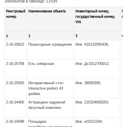
Элементов в таблице: 13509
Реестровый
Наименование объекта
Инвентарный номер,
Пе
номер
государственный номер,
сто
VIN
1
2
3
4
2-16-20622
Пешеходные ограждения
Инв: 410132005436;
2-16-25708
Ель сибирская
Инв: Дх1012700012;
2-16-25500
Интерактивный стол
Инв: 38000300;
Interactive profect 43
дюйма
2-16-24406
Аттракцион надувной
Инв: 210104000293;
батутный комплекс
2-16-24598
Площадка
Инв: к01012204;
волейбольная,площадью