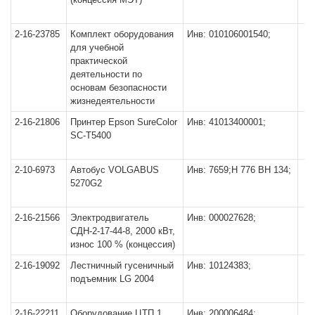
2-16-23785
Комплект оборудования
Инв: 010106001540;
для учебной
практической
деятельности по
основам безопасности
жизнедеятельности
2-16-21806
Принтер Epson SureColor
Инв: 41013400001;
SC-T5400
2-10-6973
Автобус VOLGABUS
Инв: 7659;Н 776 ВН 134;
5270G2
2-16-21566
Электродвигатель
Инв: 000027628;
СДН-2-17-44-8, 2000 кВт,
износ 100 % (концессия)
2-16-19092
Лестничный гусеничный
Инв: 10124383;
подъемник LG 2004
2-16-22211
Оборудование ЦТП 1
Инв: 200006484;