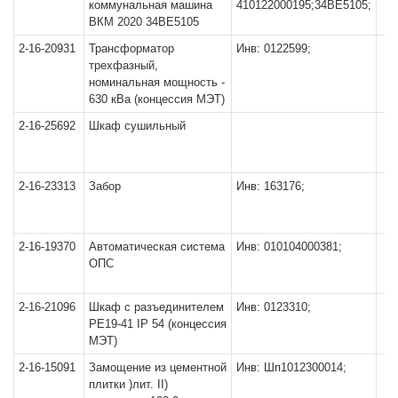
коммунальная машина
410122000195;34ВЕ5105;
ВКМ 2020 34ВЕ5105
2-16-20931
Трансформатор
Инв: 0122599;
трехфазный,
номинальная мощность -
630 кВа (концессия МЭТ)
2-16-25692
Шкаф сушильный
2-16-23313
Забор
Инв: 163176;
2-16-19370
Автоматическая система
Инв: 010104000381;
ОПС
2-16-21096
Шкаф с разъединителем
Инв: 0123310;
РЕ19-41 IP 54 (концессия
МЭТ)
2-16-15091
Замощение из цементной
Инв: Шп1012300014;
плитки )лит. II)