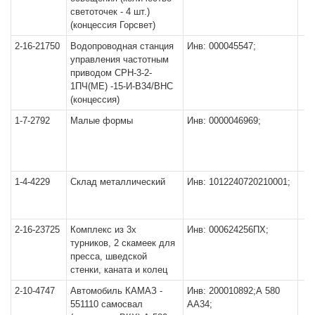
светоточек - 4 шт.)
(концессия Горсвет)
2-16-21750
Водопроводная станция
Инв: 000045547;
управления частотным
приводом СРН-3-2-
1ПЧ(МЕ) -15-И-В34/ВНС
(концессия)
1-7-2792
Малые формы
Инв: 0000046969;
1-4-4229
Склад металлический
Инв: 1012240720210001;
2-16-23725
Комплекс из 3х
Инв: 000624256ПХ;
турников, 2 скамеек для
пресса, шведской
стенки, каната и колец
2-10-4747
Автомобиль КАМАЗ -
Инв: 200010892;А 580
551110 самосвал
АА34;