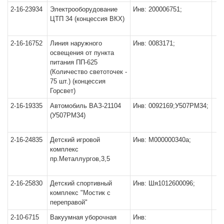
2-16-23934
Электрооборудование
Инв: 200006751;
ЦТП 34 (концессия ВКХ)
2-16-16752
Линия наружного
Инв: 0083171;
освещения от пункта
питания ПП-625
(Количество светоточек -
75 шт.) (концессия
Горсвет)
2-16-19335
Автомобиль ВАЗ-21104
Инв: 0092169;У507РМ34;
(У507РМ34)
2-16-24835
Детский игровой
Инв: М000000340а;
комплекс
пр.Металлургов,3,5
2-16-25830
Детский спортивный
Инв: Шя1012600096;
комплекс "Мостик с
переправой"
2-10-6715
Вакуумная уборочная
Инв: