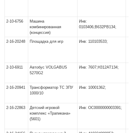
2-10-6756
Машина
Инв:
комбинированная
0103406;В632РВ134;
(концессия)
2-16-20248
Площадка для игр
Инв: 110103533;
2-10-6911
Автобус VOLGABUS
Инв: 7607;Н312АТ134;
5270G2
2-16-20941
Трансформатор ТС ЗПУ
Инв: 10001362;
1000/10
2-16-22863
Детский игровой
Инв: ОС0000000003391;
комплекс «Трапикана»
(5601)