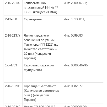
2-16-22102
Теплообменник
Инв: 200000721;
пластинчатый НН № 47
ТС-16 (концессия ВКХ)
2-13-788
Ограждение
Инв: 10133011;
2-16-21377
Линия наружного
Инв: 0099883;
освещения по ул. им.
Тургенева (ПП-1225) (ко-
личество светоточек –
10 шт.) (Концессия
Горсвет)
1-5-4703
Карусельс каркасом
Инв: 0000046795;
фундамента
2-16-16208
Гирлянда "Белт-Лайт"
Инв: 0082577;
(Количество светоточек -
6 шт.) (концессия
Горсвет)
2-16-22240
Насос СЭ 800-100 (12
Инв: 200006620;