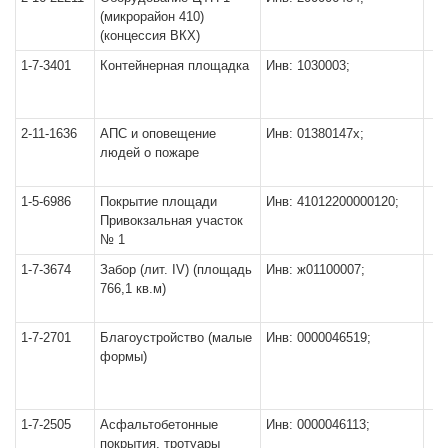
(микрорайон 410)
(концессия ВКХ)
1-7-3401
Контейнерная площадка
Инв: 1030003;
2-11-1636
АПС и оповещение
Инв: 01380147х;
людей о пожаре
1-5-6986
Покрытие площади
Инв: 41012200000120;
Привокзальная участок
№ 1
1-7-3674
Забор (лит. IV) (площадь
Инв: ж01100007;
766,1 кв.м)
1-7-2701
Благоустройство (малые
Инв: 0000046519;
формы)
1-7-2505
Асфальтобетонные
Инв: 0000046113;
покрытия, тротуары