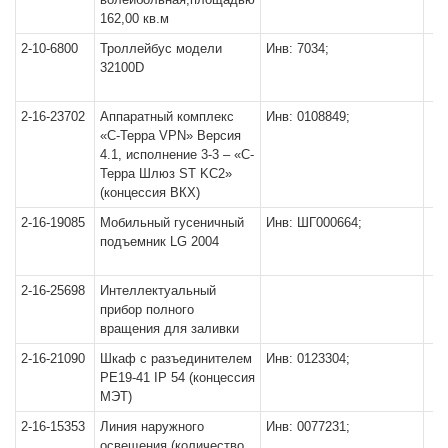
162,00 кв.м
2-10-6800
Троллейбус модели
Инв: 7034;
32100D
2-16-23702
Аппаратный комплекс
Инв: 0108849;
«С-Терра VPN» Версия
4.1, исполнение 3-3 – «С-
Терра Шлюз ST KC2»
(концессия ВКХ)
2-16-19085
Мобильный гусеничный
Инв: ШГ000664;
подъемник LG 2004
2-16-25698
Интеллектуальный
прибор полного
вращения для заливки
2-16-21090
Шкаф с разъединителем
Инв: 0123304;
РЕ19-41 IP 54 (концессия
МЭТ)
2-16-15353
Линия наружного
Инв: 0077231;
освещения (количество