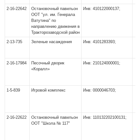
2-16-22642
Остановочный павильон
Инв: 410122000137;
ООТ "ул. им. Генерала
Ватутина" по
направлению движения в
Тракторозаводской район
2-13-735
Зеленые насаждения
Инв: 4101283393;
2-16-17984
Песочный дворик
Инв: 210124000001;
«Коралл»
1-5-839
Игровой комплекс
Инв: 0000046703;
2-16-22622
Остановочный павильон
Инв: 110132202100131;
ООТ "Школа № 117"